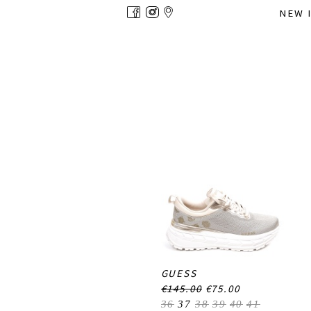
Overslaan
NEW 
en
naar
de
inhoud
gaan
GUESS
€145.00
€75.00
36
37
38
39
40
41