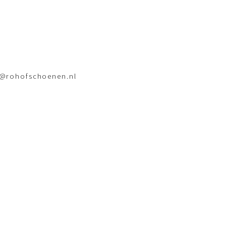
o@rohofschoenen.nl