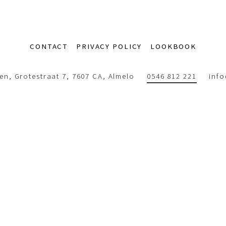
CONTACT
PRIVACY POLICY
LOOKBOOK
n, Grotestraat 7, 7607 CA, Almelo
0546 812 221
inf