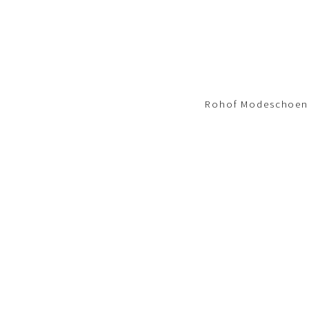
Footer-
menu
Rohof Modeschoene