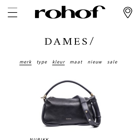
Overslaan
en
naar
de
inhoud
DAMES/
gaan
merk
type
kleur
maat
nieuw
sale
NUBIKK