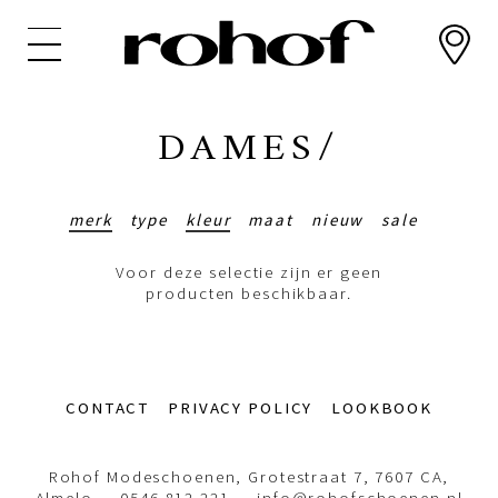
Overslaan
en
naar
de
inhoud
DAMES/
gaan
merk
type
kleur
maat
nieuw
sale
Voor deze selectie zijn er geen
producten beschikbaar.
Footer-
CONTACT
PRIVACY POLICY
LOOKBOOK
menu
Rohof Modeschoenen, Grotestraat 7, 7607 CA,