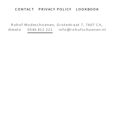
Footer-
CONTACT
PRIVACY POLICY
LOOKBOOK
menu
Rohof Modeschoenen, Grotestraat 7, 7607 CA,
Almelo
0546 812 221
info@rohofschoenen.nl