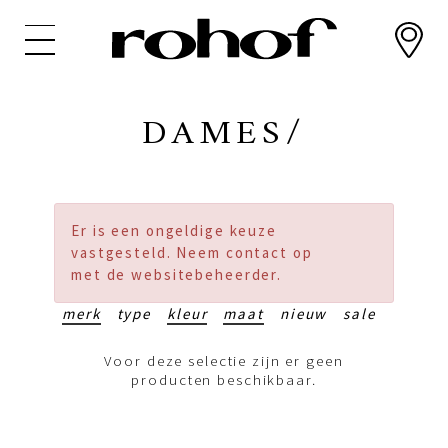
Overslaan
en
naar
de
inhoud
DAMES/
gaan
Er is een ongeldige keuze
vastgesteld. Neem contact op
met de websitebeheerder.
merk
type
kleur
maat
nieuw
sale
Voor deze selectie zijn er geen
producten beschikbaar.