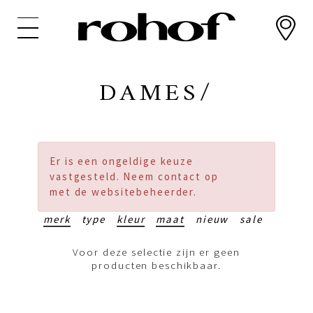
Overslaan
en
naar
de
inhoud
DAMES/
gaan
Er is een ongeldige keuze
vastgesteld. Neem contact op
met de websitebeheerder.
merk
type
kleur
maat
nieuw
sale
Voor deze selectie zijn er geen
producten beschikbaar.