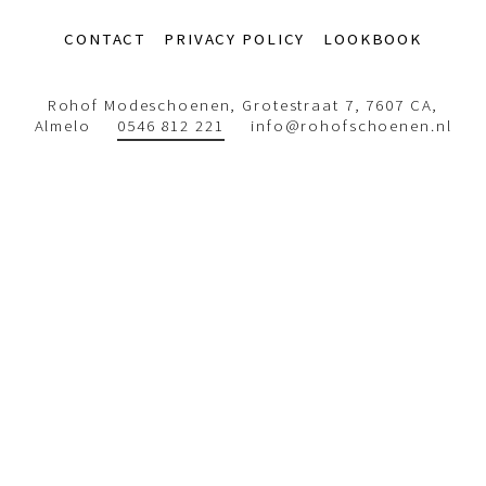
Footer-
CONTACT
PRIVACY POLICY
LOOKBOOK
menu
Rohof Modeschoenen, Grotestraat 7, 7607 CA,
Almelo
0546 812 221
info@rohofschoenen.nl