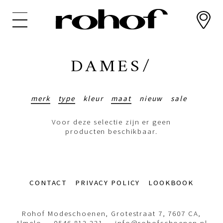
Overslaan
en
naar
de
inhoud
DAMES/
gaan
merk
type
kleur
maat
nieuw
sale
Voor deze selectie zijn er geen
producten beschikbaar.
Footer-
CONTACT
PRIVACY POLICY
LOOKBOOK
menu
Rohof Modeschoenen, Grotestraat 7, 7607 CA,