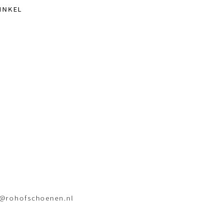
INKEL
o@rohofschoenen.nl