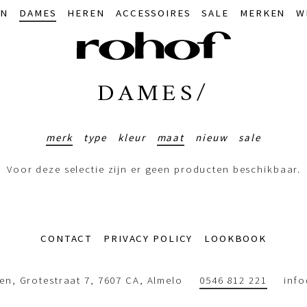
IN
DAMES
HEREN
ACCESSOIRES
SALE
MERKEN
W
DAMES/
merk
type
kleur
maat
nieuw
sale
Voor deze selectie zijn er geen producten beschikbaar.
CONTACT
PRIVACY POLICY
LOOKBOOK
n, Grotestraat 7, 7607 CA, Almelo
0546 812 221
inf