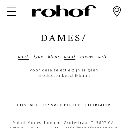
Overslaan
en
naar
de
inhoud
DAMES/
gaan
merk
type
kleur
maat
nieuw
sale
Voor deze selectie zijn er geen
producten beschikbaar.
Footer-
CONTACT
PRIVACY POLICY
LOOKBOOK
menu
Rohof Modeschoenen, Grotestraat 7, 7607 CA,