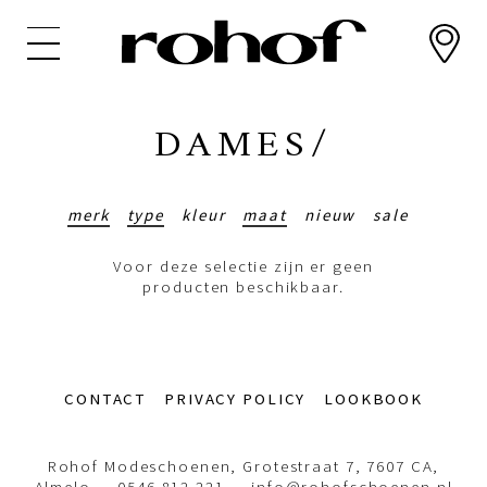
Overslaan
en
naar
de
inhoud
DAMES/
gaan
merk
type
kleur
maat
nieuw
sale
Voor deze selectie zijn er geen
producten beschikbaar.
Footer-
CONTACT
PRIVACY POLICY
LOOKBOOK
menu
Rohof Modeschoenen, Grotestraat 7, 7607 CA,