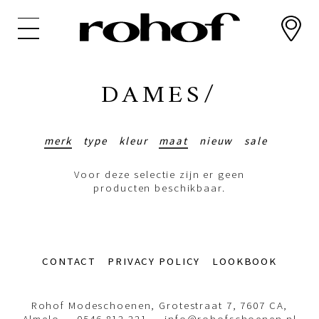
Overslaan
en
naar
de
inhoud
DAMES/
gaan
merk
type
kleur
maat
nieuw
sale
Voor deze selectie zijn er geen
producten beschikbaar.
Footer-
CONTACT
PRIVACY POLICY
LOOKBOOK
menu
Rohof Modeschoenen, Grotestraat 7, 7607 CA,