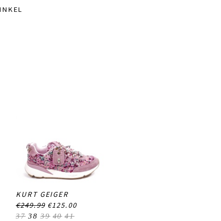
INKEL
KURT GEIGER
€249.99
€125.00
37
38
39
40
41