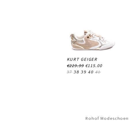
KURT GEIGER
€229.99
€115.00
37
38
39
40
41
Footer-
menu
Rohof Modeschoene