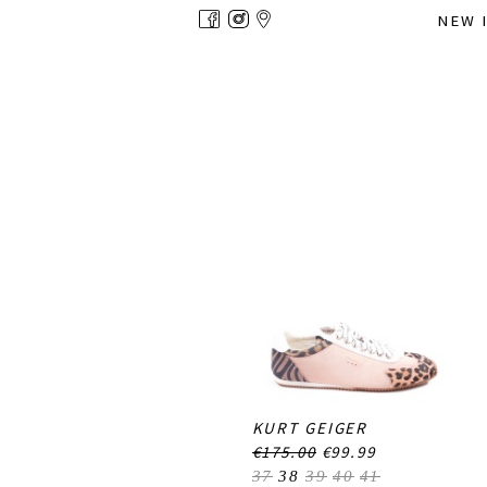
Overslaan
NEW 
en
naar
de
inhoud
gaan
KURT GEIGER
€175.00
€99.99
37
38
39
40
41