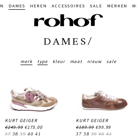
IN
DAMES
HEREN
ACCESSOIRES
SALE
MERKEN
W
DAMES/
merk
type
kleur
maat
nieuw
sale
KURT GEIGER
KURT GEIGER
€249.99
€175.00
€189.99
€99.99
37
38
39
40
41
37
38
39
40
41