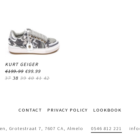
KURT GEIGER
€199.99
€99.99
37
38
39
40
41
42
CONTACT
PRIVACY POLICY
LOOKBOOK
n, Grotestraat 7, 7607 CA, Almelo
0546 812 221
inf