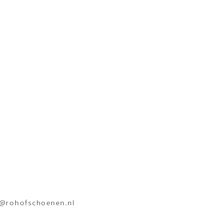
o@rohofschoenen.nl