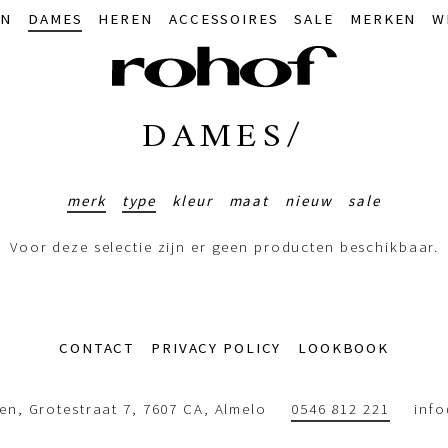
IN
DAMES
HEREN
ACCESSOIRES
SALE
MERKEN
W
DAMES/
merk
type
kleur
maat
nieuw
sale
Voor deze selectie zijn er geen producten beschikbaar.
CONTACT
PRIVACY POLICY
LOOKBOOK
n, Grotestraat 7, 7607 CA, Almelo
0546 812 221
inf