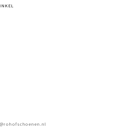
INKEL
o@rohofschoenen.nl