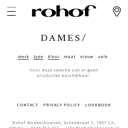
Overslaan
en
naar
de
inhoud
DAMES/
gaan
merk
type
kleur
maat
nieuw
sale
Voor deze selectie zijn er geen
producten beschikbaar.
Footer-
CONTACT
PRIVACY POLICY
LOOKBOOK
menu
Rohof Modeschoenen, Grotestraat 7, 7607 CA,