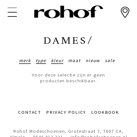
Overslaan
en
naar
de
inhoud
DAMES/
gaan
merk
type
kleur
maat
nieuw
sale
Voor deze selectie zijn er geen
producten beschikbaar.
Footer-
CONTACT
PRIVACY POLICY
LOOKBOOK
menu
Rohof Modeschoenen, Grotestraat 7, 7607 CA,