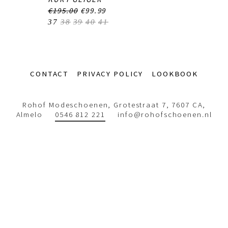
€195.00
€99.99
37
38
39
40
41
Footer-
CONTACT
PRIVACY POLICY
LOOKBOOK
menu
Rohof Modeschoenen, Grotestraat 7, 7607 CA,
Almelo
0546 812 221
info@rohofschoenen.nl