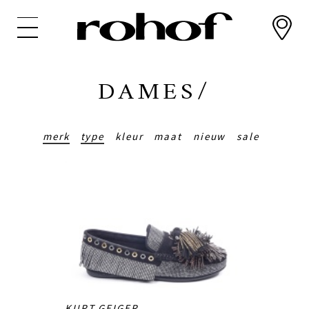
Overslaan
en
naar
de
inhoud
DAMES/
gaan
merk
type
kleur
maat
nieuw
sale
KURT GEIGER