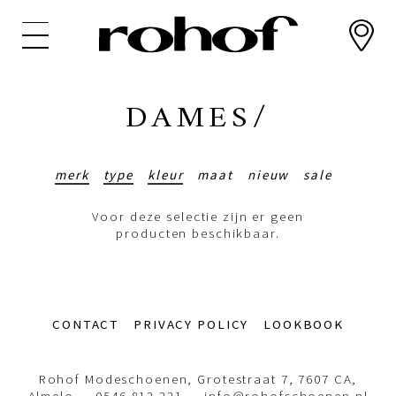
Overslaan
en
naar
de
inhoud
DAMES/
gaan
merk
type
kleur
maat
nieuw
sale
Voor deze selectie zijn er geen
producten beschikbaar.
Footer-
CONTACT
PRIVACY POLICY
LOOKBOOK
menu
Rohof Modeschoenen, Grotestraat 7, 7607 CA,