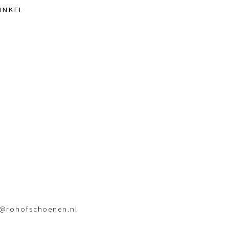
INKEL
o@rohofschoenen.nl