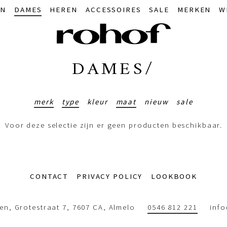
IN
DAMES
HEREN
ACCESSOIRES
SALE
MERKEN
W
DAMES/
merk
type
kleur
maat
nieuw
sale
Voor deze selectie zijn er geen producten beschikbaar.
CONTACT
PRIVACY POLICY
LOOKBOOK
n, Grotestraat 7, 7607 CA, Almelo
0546 812 221
inf