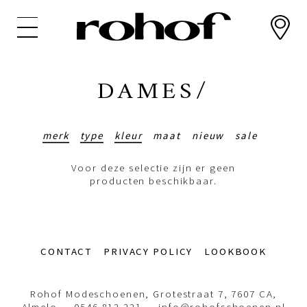
Overslaan
en
naar
de
inhoud
DAMES/
gaan
merk
type
kleur
maat
nieuw
sale
Voor deze selectie zijn er geen
producten beschikbaar.
Footer-
CONTACT
PRIVACY POLICY
LOOKBOOK
menu
Rohof Modeschoenen, Grotestraat 7, 7607 CA,