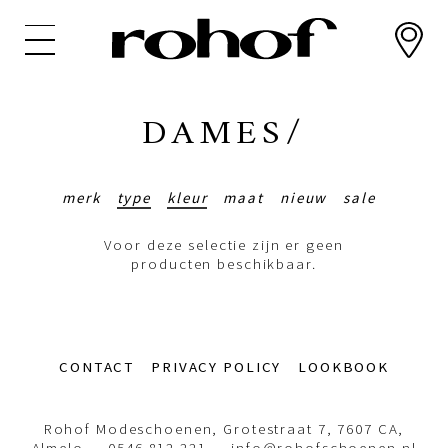
Overslaan
en
naar
de
inhoud
DAMES/
gaan
merk
type
kleur
maat
nieuw
sale
Voor deze selectie zijn er geen
producten beschikbaar.
Footer-
CONTACT
PRIVACY POLICY
LOOKBOOK
menu
Rohof Modeschoenen, Grotestraat 7, 7607 CA,