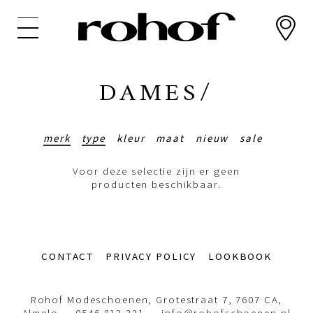
Overslaan
en
naar
de
inhoud
DAMES/
gaan
merk
type
kleur
maat
nieuw
sale
Voor deze selectie zijn er geen
producten beschikbaar.
Footer-
CONTACT
PRIVACY POLICY
LOOKBOOK
menu
Rohof Modeschoenen, Grotestraat 7, 7607 CA,