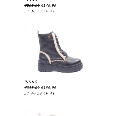
€295.00
€149.99
37
38
39
40
41
PINKO
€315.00
€159.99
37
38
39
40
41