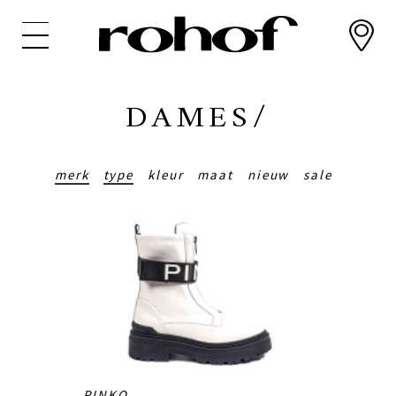
Overslaan
en
naar
de
inhoud
DAMES/
gaan
merk
type
kleur
maat
nieuw
sale
PINKO