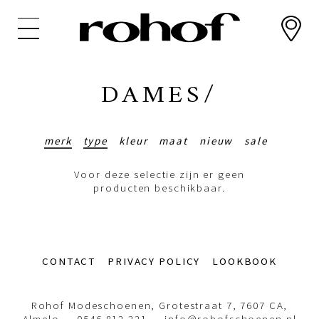
Overslaan
en
naar
de
inhoud
DAMES/
gaan
merk
type
kleur
maat
nieuw
sale
Voor deze selectie zijn er geen
producten beschikbaar.
Footer-
CONTACT
PRIVACY POLICY
LOOKBOOK
menu
Rohof Modeschoenen, Grotestraat 7, 7607 CA,