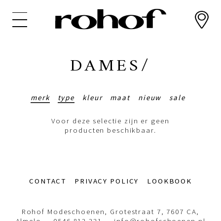
Overslaan
en
naar
de
inhoud
DAMES/
gaan
merk
type
kleur
maat
nieuw
sale
Voor deze selectie zijn er geen
producten beschikbaar.
Footer-
CONTACT
PRIVACY POLICY
LOOKBOOK
menu
Rohof Modeschoenen, Grotestraat 7, 7607 CA,