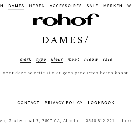
IN
DAMES
HEREN
ACCESSOIRES
SALE
MERKEN
W
DAMES/
merk
type
kleur
maat
nieuw
sale
Voor deze selectie zijn er geen producten beschikbaar.
CONTACT
PRIVACY POLICY
LOOKBOOK
n, Grotestraat 7, 7607 CA, Almelo
0546 812 221
inf