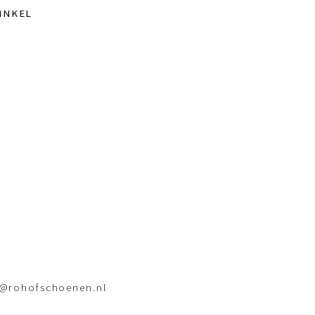
INKEL
o@rohofschoenen.nl