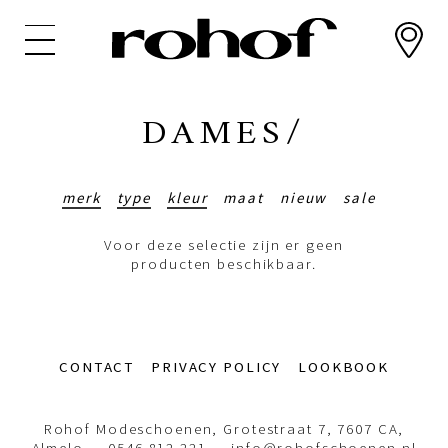
Overslaan
en
naar
de
inhoud
DAMES/
gaan
merk
type
kleur
maat
nieuw
sale
Voor deze selectie zijn er geen
producten beschikbaar.
Footer-
CONTACT
PRIVACY POLICY
LOOKBOOK
menu
Rohof Modeschoenen, Grotestraat 7, 7607 CA,