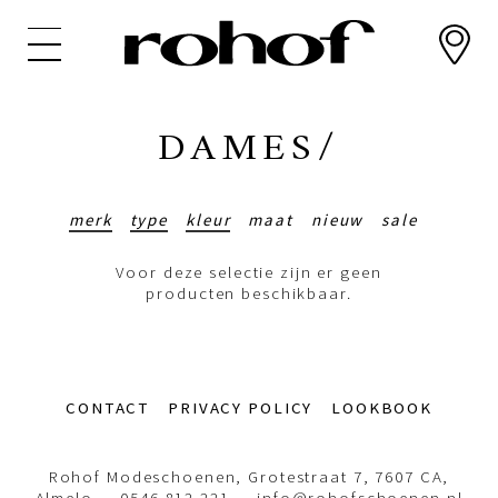
Overslaan
en
naar
de
inhoud
DAMES/
gaan
merk
type
kleur
maat
nieuw
sale
Voor deze selectie zijn er geen
producten beschikbaar.
Footer-
CONTACT
PRIVACY POLICY
LOOKBOOK
menu
Rohof Modeschoenen, Grotestraat 7, 7607 CA,