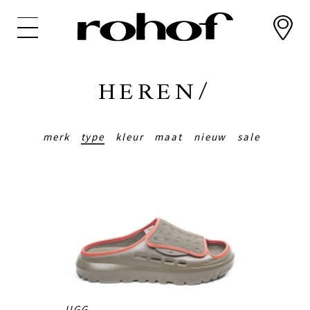
Overslaan
en
naar
de
inhoud
HEREN/
gaan
merk
type
kleur
maat
nieuw
sale
UGG