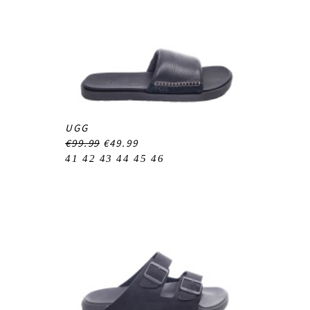
UGG
€99.99
€49.99
41
42
43
44
45
46