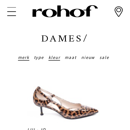
Overslaan
en
naar
de
inhoud
DAMES/
gaan
merk
type
kleur
maat
nieuw
sale
LIU - JO