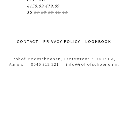
€159.99
€79.99
36
37
38
39
40
41
Footer-
CONTACT
PRIVACY POLICY
LOOKBOOK
menu
Rohof Modeschoenen, Grotestraat 7, 7607 CA,
Almelo
0546 812 221
info@rohofschoenen.nl