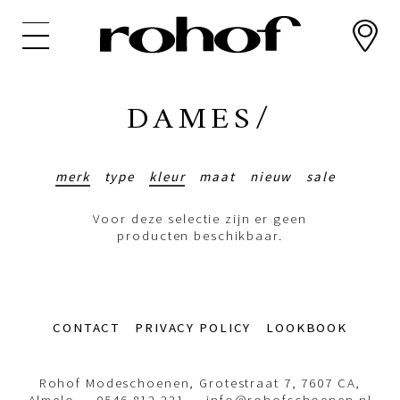
Overslaan
en
naar
de
inhoud
DAMES/
gaan
merk
type
kleur
maat
nieuw
sale
Voor deze selectie zijn er geen
producten beschikbaar.
Footer-
CONTACT
PRIVACY POLICY
LOOKBOOK
menu
Rohof Modeschoenen, Grotestraat 7, 7607 CA,