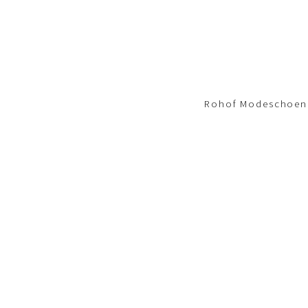
Footer-
menu
Rohof Modeschoene