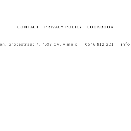
CONTACT
PRIVACY POLICY
LOOKBOOK
n, Grotestraat 7, 7607 CA, Almelo
0546 812 221
inf