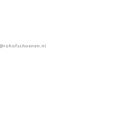
o@rohofschoenen.nl