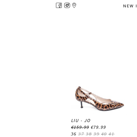
Overslaan
NEW 
en
naar
de
inhoud
gaan
LIU - JO
€159.99
€79.99
36
37
38
39
40
41