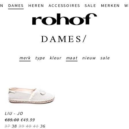
IN
DAMES
HEREN
ACCESSOIRES
SALE
MERKEN
W
DAMES/
merk
type
kleur
maat
nieuw
sale
LIU - JO
€85.00
€49.99
37
38
39
40
41
36