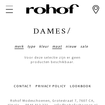
Overslaan
en
naar
de
inhoud
DAMES/
gaan
merk
type
kleur
maat
nieuw
sale
Voor deze selectie zijn er geen
producten beschikbaar.
Footer-
CONTACT
PRIVACY POLICY
LOOKBOOK
menu
Rohof Modeschoenen, Grotestraat 7, 7607 CA,