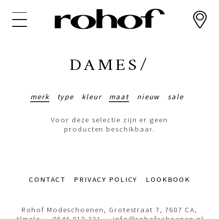
Overslaan
en
naar
de
inhoud
DAMES/
gaan
merk
type
kleur
maat
nieuw
sale
Voor deze selectie zijn er geen
producten beschikbaar.
Footer-
CONTACT
PRIVACY POLICY
LOOKBOOK
menu
Rohof Modeschoenen, Grotestraat 7, 7607 CA,