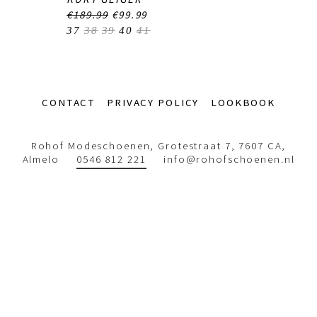
€189.99
€99.99
37
38
39
40
41
Footer-
CONTACT
PRIVACY POLICY
LOOKBOOK
menu
Rohof Modeschoenen, Grotestraat 7, 7607 CA,
Almelo
0546 812 221
info@rohofschoenen.nl