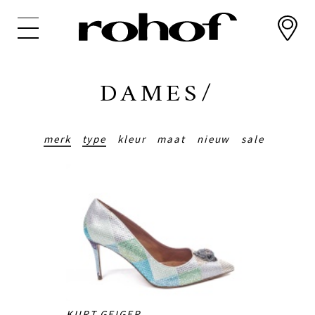
Overslaan
en
naar
de
inhoud
DAMES/
gaan
merk
type
kleur
maat
nieuw
sale
KURT GEIGER