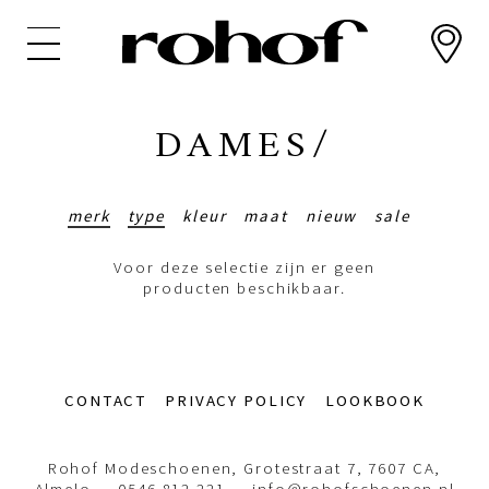
Overslaan
en
naar
de
inhoud
DAMES/
gaan
merk
type
kleur
maat
nieuw
sale
Voor deze selectie zijn er geen
producten beschikbaar.
Footer-
CONTACT
PRIVACY POLICY
LOOKBOOK
menu
Rohof Modeschoenen, Grotestraat 7, 7607 CA,