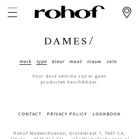
Overslaan
en
naar
de
inhoud
DAMES/
gaan
merk
type
kleur
maat
nieuw
sale
Voor deze selectie zijn er geen
producten beschikbaar.
Footer-
CONTACT
PRIVACY POLICY
LOOKBOOK
menu
Rohof Modeschoenen, Grotestraat 7, 7607 CA,