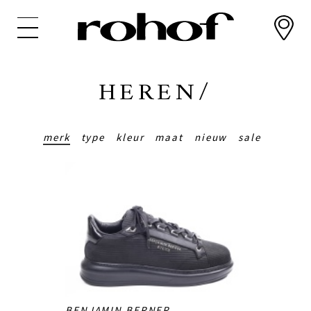
Overslaan
en
naar
de
inhoud
HEREN/
gaan
merk
type
kleur
maat
nieuw
sale
BENJAMIN BERNER