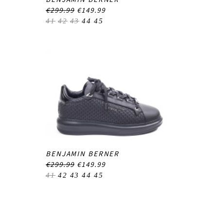
€299.99
€149.99
41
42
43
44
45
BENJAMIN BERNER
€299.99
€149.99
41
42
43
44
45