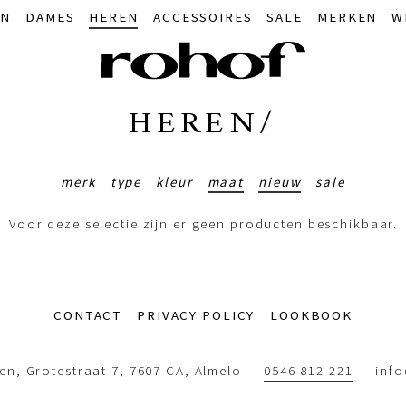
IN
DAMES
HEREN
ACCESSOIRES
SALE
MERKEN
W
HEREN/
merk
type
kleur
maat
nieuw
sale
Voor deze selectie zijn er geen producten beschikbaar.
CONTACT
PRIVACY POLICY
LOOKBOOK
n, Grotestraat 7, 7607 CA, Almelo
0546 812 221
inf