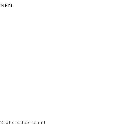
INKEL
o@rohofschoenen.nl