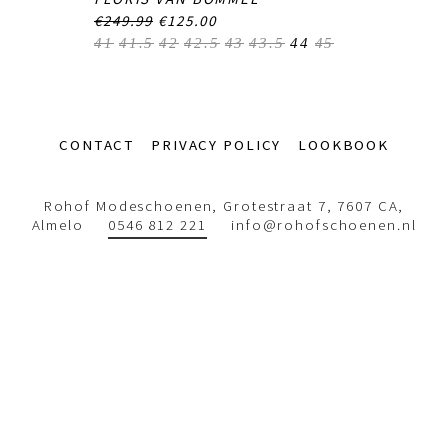
€249.99
€125.00
41
41.5
42
42.5
43
43.5
44
45
Footer-
CONTACT
PRIVACY POLICY
LOOKBOOK
menu
Rohof Modeschoenen, Grotestraat 7, 7607 CA,
Almelo
0546 812 221
info@rohofschoenen.nl