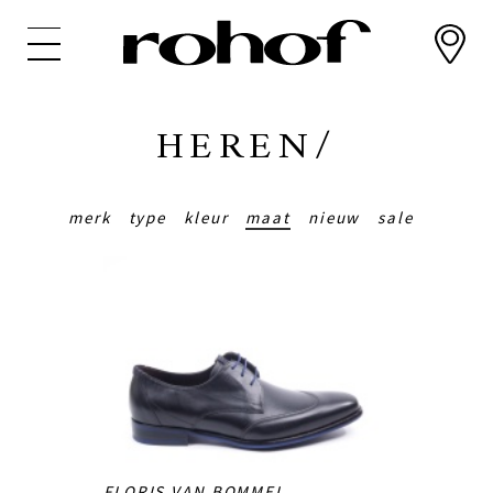
Overslaan
en
naar
de
inhoud
HEREN/
gaan
merk
type
kleur
maat
nieuw
sale
FLORIS VAN BOMMEL