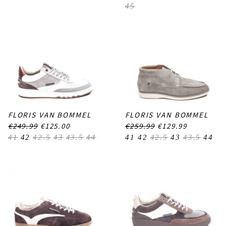
45
FLORIS VAN BOMMEL
FLORIS VAN BOMMEL
€249.99
€125.00
€259.99
€129.99
41
42
42.5
43
43.5
44
41
42
42.5
43
43.5
44