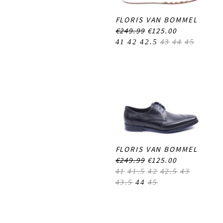
FLORIS VAN BOMMEL
€249.99
€125.00
41
42
42.5
43
44
45
FLORIS VAN BOMMEL
€249.99
€125.00
41
41.5
42
42.5
43
43.5
44
45