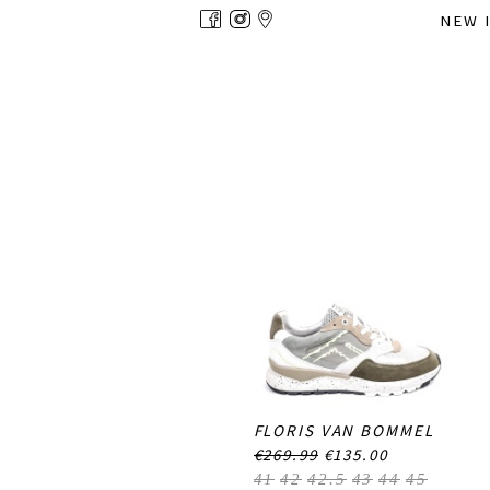
Overslaan
NEW 
en
naar
de
inhoud
gaan
FLORIS VAN BOMMEL
€269.99
€135.00
41
42
42.5
43
44
45