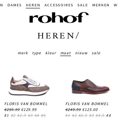
IN
DAMES
HEREN
ACCESSOIRES
SALE
MERKEN
W
HEREN/
merk
type
kleur
maat
nieuw
sale
FLORIS VAN BOMMEL
FLORIS VAN BOMMEL
€259.99
€129.99
€249.99
€125.00
41
42
42.5
43
44
45
41
42
42.5
43
43.5
44