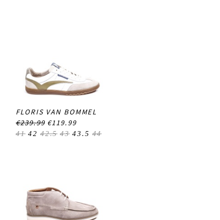
FLORIS VAN BOMMEL
€239.99
€119.99
41
42
42.5
43
43.5
44