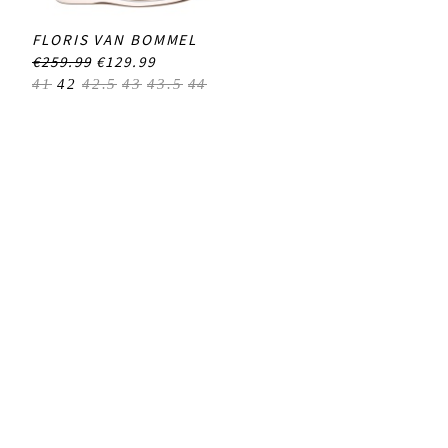
FLORIS VAN BOMMEL
€259.99
€129.99
41
42
42.5
43
43.5
44