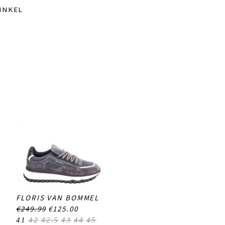
INKEL
FLORIS VAN BOMMEL
€249.99
€125.00
41
42
42.5
43
44
45