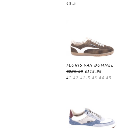
43.5
FLORIS VAN BOMMEL
€239.99
€119.99
41
42
42.5
43
44
45