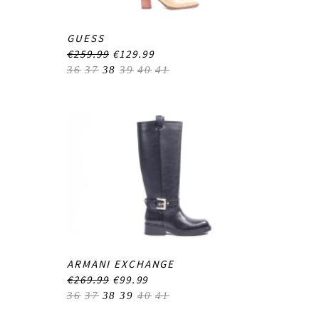
GUESS
€259.99
€129.99
36
37
38
39
40
41
ARMANI EXCHANGE
€269.99
€99.99
36
37
38
39
40
41