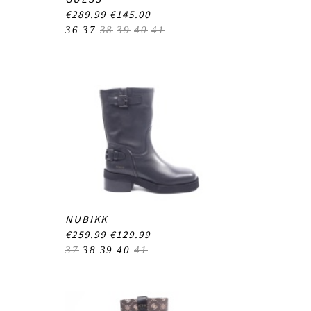
€289.99
€145.00
36
37
38
39
40
41
NUBIKK
€259.99
€129.99
37
38
39
40
41