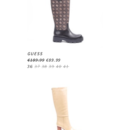
GUESS
€189.99
€89.99
36
37
38
39
40
41