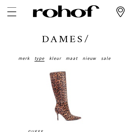
Overslaan
en
naar
de
inhoud
DAMES/
gaan
merk
type
kleur
maat
nieuw
sale
GUESS