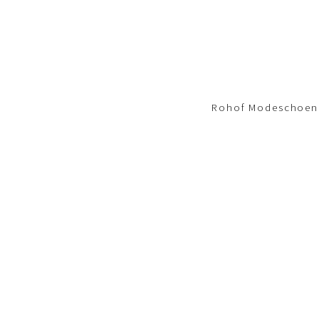
Footer-
menu
Rohof Modeschoene