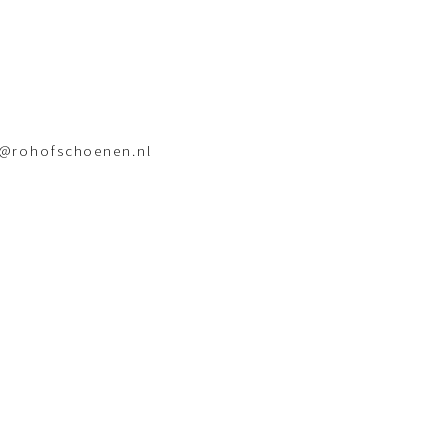
o@rohofschoenen.nl