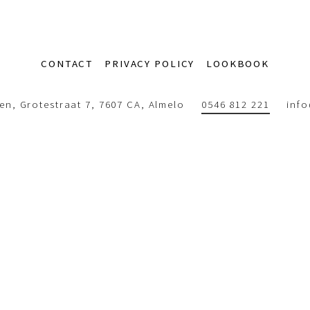
CONTACT
PRIVACY POLICY
LOOKBOOK
n, Grotestraat 7, 7607 CA, Almelo
0546 812 221
inf