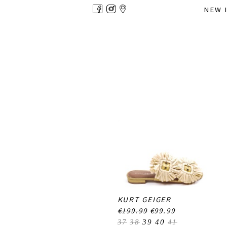
Overslaan
NEW 
en
naar
de
inhoud
gaan
KURT GEIGER
€199.99
€99.99
37
38
39
40
41