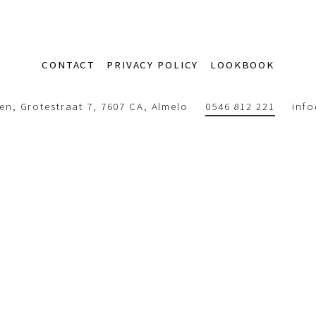
CONTACT
PRIVACY POLICY
LOOKBOOK
n, Grotestraat 7, 7607 CA, Almelo
0546 812 221
inf