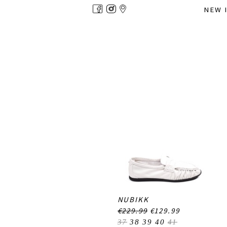
Overslaan
NEW 
en
naar
de
inhoud
gaan
NUBIKK
€229.99
€129.99
37
38
39
40
41