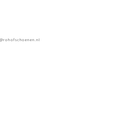
o@rohofschoenen.nl