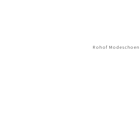
Footer-
menu
Rohof Modeschoene