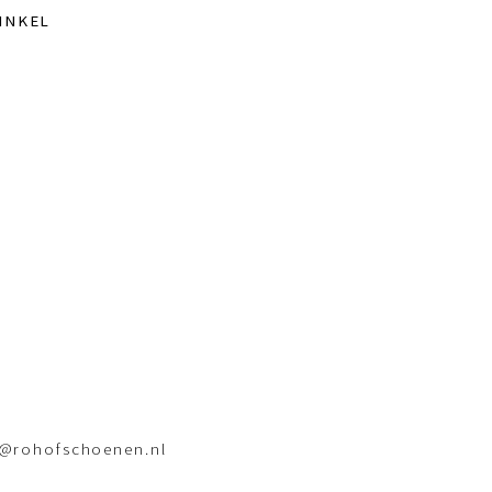
INKEL
o@rohofschoenen.nl