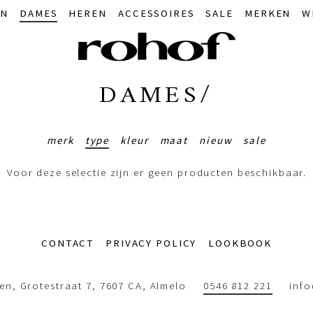
IN
DAMES
HEREN
ACCESSOIRES
SALE
MERKEN
W
DAMES/
merk
type
kleur
maat
nieuw
sale
Voor deze selectie zijn er geen producten beschikbaar.
CONTACT
PRIVACY POLICY
LOOKBOOK
n, Grotestraat 7, 7607 CA, Almelo
0546 812 221
inf