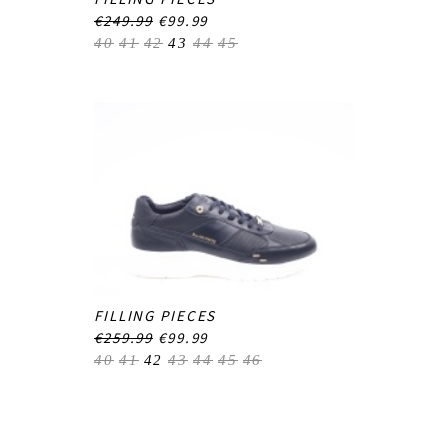
€249.99
€99.99
40
41
42
43
44
45
FILLING PIECES
€259.99
€99.99
40
41
42
43
44
45
46