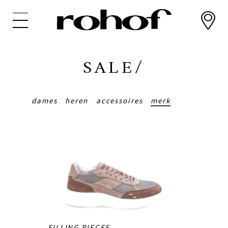
Overslaan
en
naar
de
inhoud
SALE/
gaan
dames
heren
accessoires
merk
FILLING PIECES