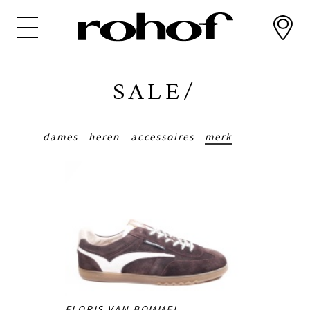
Overslaan
en
naar
de
inhoud
SALE/
gaan
dames
heren
accessoires
merk
FLORIS VAN BOMMEL