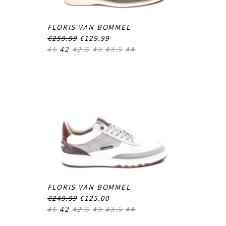
FLORIS VAN BOMMEL
€259.99
€129.99
41
42
42.5
43
43.5
44
FLORIS VAN BOMMEL
€249.99
€125.00
41
42
42.5
43
43.5
44