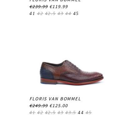
€239.99
€119.99
41
42
42.5
43
44
45
FLORIS VAN BOMMEL
€249.99
€125.00
41
42
42.5
43
43.5
44
45