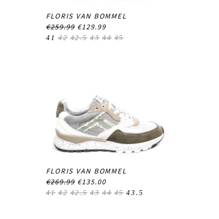
FLORIS VAN BOMMEL
€259.99
€129.99
41
42
42.5
43
44
45
FLORIS VAN BOMMEL
€269.99
€135.00
41
42
42.5
43
44
45
43.5