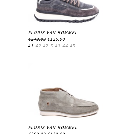
FLORIS VAN BOMMEL
€249.99
€125.00
41
42
42.5
43
44
45
FLORIS VAN BOMMEL
€259.99
€129.99