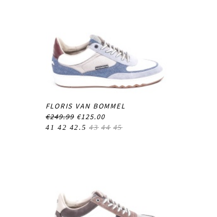
FLORIS VAN BOMMEL
€249.99
€125.00
41
42
42.5
43
44
45