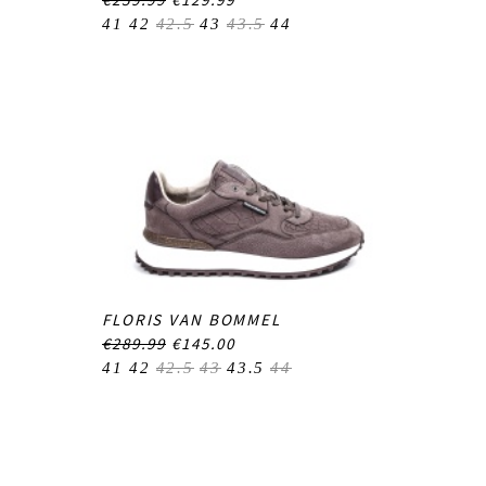
41
42
42.5
43
43.5
44
FLORIS VAN BOMMEL
€289.99
€145.00
41
42
42.5
43
43.5
44