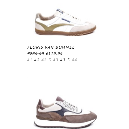
FLORIS VAN BOMMEL
€239.99
€119.99
41
42
42.5
43
43.5
44