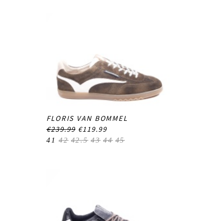
FLORIS VAN BOMMEL
€239.99
€119.99
41
42
42.5
43
44
45