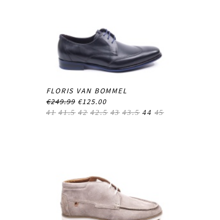
FLORIS VAN BOMMEL
€249.99
€125.00
41
41.5
42
42.5
43
43.5
44
45